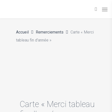
Skip
Men
to
main
content
Accueil
Remerciements
Carte « Merci
tableau fin d’année »
Carte « Merci tableau